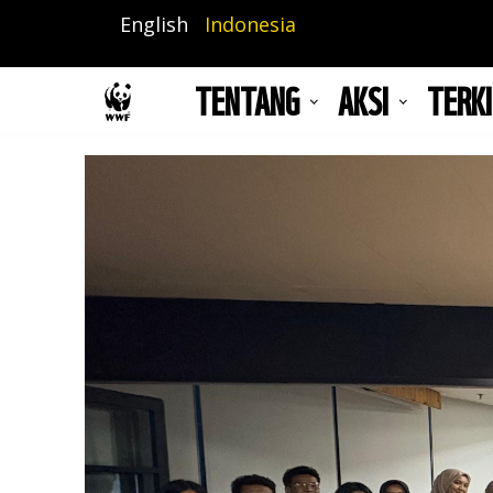
Lompat
English
Indonesia
ke
isi
TENTANG
AKSI
TERKI
utama