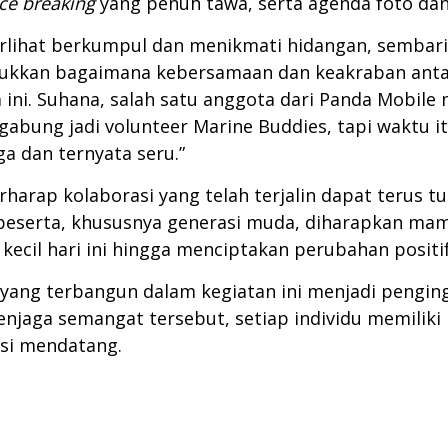
ice breaking
yang penuh tawa, serta agenda foto da
rlihat berkumpul dan menikmati hidangan, sembari
jukkan bagaimana kebersamaan dan keakraban anta
 ini. Suhana, salah satu anggota dari Panda Mobi
 gabung jadi volunteer Marine Buddies, tapi waktu
a dan ternyata seru.”
arap kolaborasi yang telah terjalin dapat terus 
ra peserta, khususnya generasi muda, diharapkan m
ecil hari ini hingga menciptakan perubahan positi
ang terbangun dalam kegiatan ini menjadi penging
menjaga semangat tersebut, setiap individu memili
si mendatang.