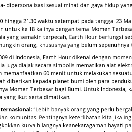
 dipersonalisasi sesuai minat dan gaya hidup yang
30 hingga 21.30 waktu setempat pada tanggal 23 Mar
kan untuk ke 18 kalinya dengan tema ‘Momen Terbe
ia yang semakin terpecah, Earth Hour berfungsi se
ungkin orang, khususnya yang belum sepenuhnya te
009 di Indonesia, Earth Hour dikenal dengan momen 
a juga diajak secara simbolis mematikan alat elekt
 memanfaatkan 60 menit untuk melakukan sesuatu - 
elah diberikan kepada planet bumi oleh para penduk
ya Momen Terbesar bagi Bumi. Untuk Indonesia, k
yang ikut serta dimatikan.
nternasional:
“Lebih banyak orang yang perlu berga
dan komunitas. Pentingnya keterlibatan kita jika i
kokkan kurva hilangnya keanekaragaman hayati pa