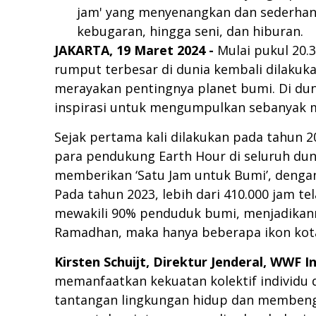
jam' yang menyenangkan dan sederhana-
kebugaran, hingga seni, dan hiburan.
JAKARTA, 19 Maret 2024 -
Mulai pukul 20.
rumput terbesar di dunia kembali dilaku
merayakan pentingnya planet bumi. Di dun
inspirasi untuk mengumpulkan sebanyak m
Sejak pertama kali dilakukan pada tahun 2
para pendukung Earth Hour di seluruh duni
memberikan ‘Satu Jam untuk Bumi’, dengan
Pada tahun 2023, lebih dari 410.000 jam t
mewakili 90% penduduk bumi, menjadikann
Ramadhan, maka hanya beberapa ikon kota 
Kirsten Schuijt, Direktur Jenderal, WWF I
memanfaatkan kekuatan kolektif individu 
tantangan lingkungan hidup dan membeng