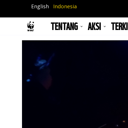
Lompat
English
Indonesia
ke
isi
TENTANG
AKSI
TERKI
utama