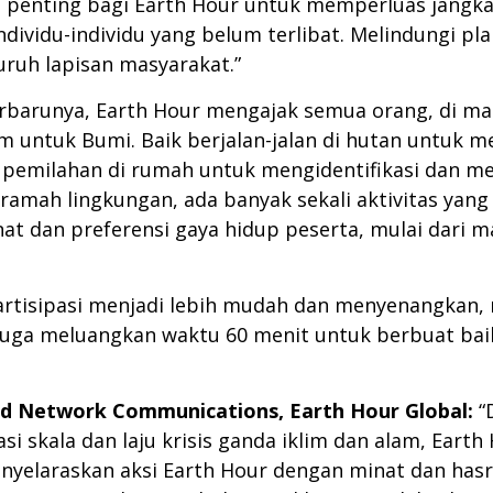
a, penting bagi Earth Hour untuk memperluas jan
dividu-individu yang belum terlibat. Melindungi p
uruh lapisan masyarakat.”
terbarunya, Earth Hour mengajak semua orang, di 
untuk Bumi. Baik berjalan-jalan di hutan untuk m
pemilahan di rumah untuk mengidentifikasi dan m
 ramah lingkungan, ada banyak sekali aktivitas yan
nat dan preferensi gaya hidup peserta, mulai dari 
rtisipasi menjadi lebih mudah dan menyenangkan, 
juga meluangkan waktu 60 menit untuk berbuat baik
d Network Communications, Earth Hour Global
:
“
si skala dan laju krisis ganda iklim dan alam, Ear
yelaraskan aksi Earth Hour dengan minat dan hasr