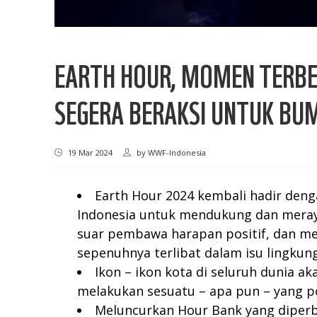
EARTH HOUR, MOMEN TERBE
SEGERA BERAKSI UNTUK BU
19 Mar 2024
by
WWF-Indonesia
Earth Hour 2024 kembali hadir den
Indonesia untuk mendukung dan meraya
suar pembawa harapan positif, dan m
sepenuhnya terlibat dalam isu lingkun
Ikon – ikon kota di seluruh dunia a
melakukan sesuatu – apa pun – yang pos
Meluncurkan Hour Bank yang diperba