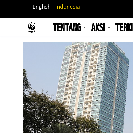
Lompat
English
Indonesia
ke
isi
TENTANG
AKSI
TERKI
utama