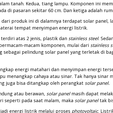
am tanah. Kedua, tiang lampu. Komponen ini memil
ada di pasaran sekitar 60 cm. Dan ketiga adalah ru
dari produk ini di dalamnya terdapat solar panel
aterai tempat menyimpan energi listrik.
erdiri atas 2 jenis, plastik dan
stainless steel
. Seda
t bermacam-macam komponen, mulai dari
stainless s
sebagai pelindung solar panel yang terletak di bag
ngkap energi matahari dan menyimpan energi terseb
pu menangkap cahaya atau sinar. Tak hanya sinar ma
ang juga bisa ditangkap oleh perangkat
solar panel.
endung atau berawan,
solar panel
masih dapat melak
hari seperti pada saat malam, maka
solar panel
tak bi
adi energi listrik melalui proses
photovoltaic
. List