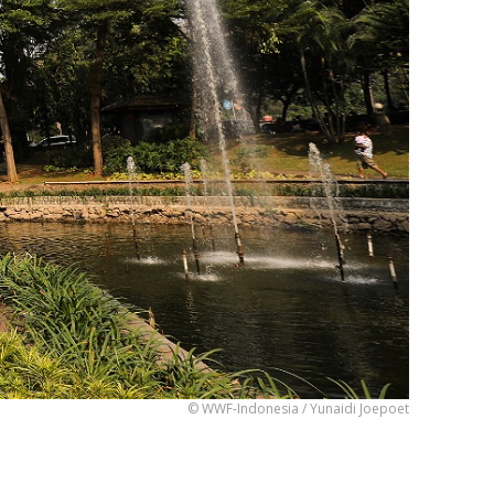
© WWF-Indonesia / Yunaidi Joepoet