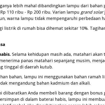
ganya lebih mahal dibandingkan lampu dari bahan p
Rp 110 ribu - Rp 200 ribu. Varian lampu
grand solar
mun, warna lampu tidak mempengaruhi perbedaan h
 listrik di rumah bisa dihemat sekitar 10%. Tagihan
asa
habis.
Selama kehidupan masih ada, matahari akan te
a menerima panas matahari sepanjang musim, menjadi
 tinggal di daerah kutub.
uruhan bahan, lampu ini menggunakan bahan ramah l
 tidak mengandung bahan kadmium dan alkali.
 diibaratkan Anda membeli barang dengan bonus ga
 tersimpan di dalam baterai habis, lampu ini membua