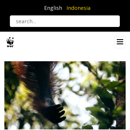
Lompat
English
Indonesia
ke
isi
utama