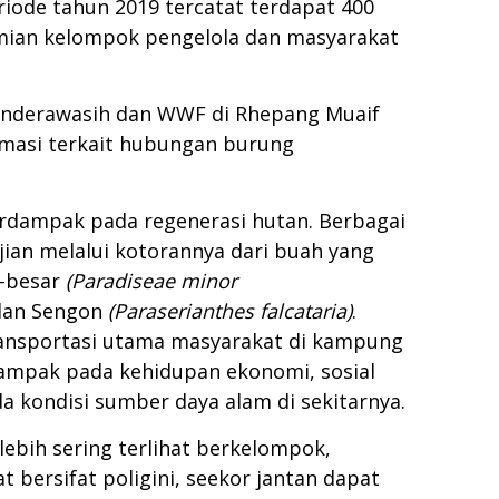
eriode tahun 2019 tercatat terdapat 400
omian kelompok pengelola dan masyarakat
 Cenderawasih dan WWF di Rhepang Muaif
ormasi terkait hubungan burung
berdampak pada regenerasi hutan. Berbagai
jian melalui kotorannya dari buah yang
g-besar
(Paradiseae minor
an Sengon
(Paraserianthes falcataria)
.
ansportasi utama masyarakat di kampung
rdampak pada kehidupan ekonomi, sosial
 kondisi sumber daya alam di sekitarnya.
lebih sering terlihat berkelompok,
wat bersifat poligini, seekor jantan dapat