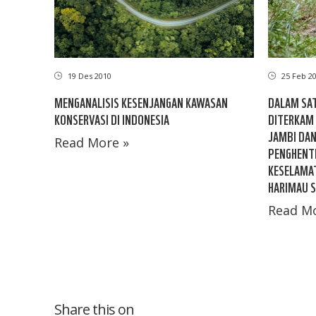
19 Des 2010
25 Feb 2
MENGANALISIS KESENJANGAN KAWASAN
DALAM SA
KONSERVASI DI INDONESIA
DITERKAM
JAMBI DA
Read More »
PENGHENTI
KESELAMAT
HARIMAU 
Read Mo
Share this on