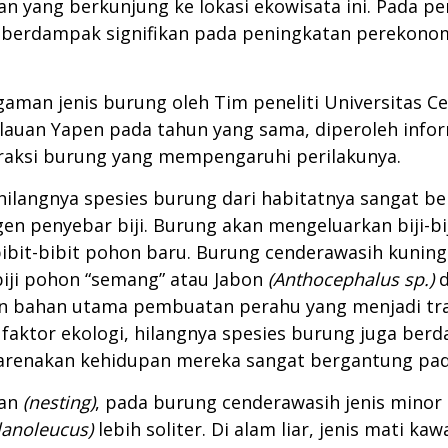
an yang berkunjung ke lokasi ekowisata ini. Pada p
a berdampak signifikan pada peningkatan perekon
ragaman jenis burung oleh Tim peneliti Universitas
pulauan Yapen pada tahun yang sama, diperoleh inf
eraksi burung yang mempengaruhi perilakunya.
 hilangnya spesies burung dari habitatnya sangat 
gen penyebar biji. Burung akan mengeluarkan biji-bi
bibit-bibit pohon baru. Burung cenderawasih kunin
iji pohon “semang” atau Jabon
(Anthocephalus sp.)
d
n bahan utama pembuatan perahu yang menjadi tr
ri faktor ekologi, hilangnya spesies burung juga be
karenakan kehidupan mereka sangat bergantung pada
nan
(nesting)
, pada burung cenderawasih jenis minor 
lanoleucus)
lebih soliter. Di alam liar, jenis mati ka