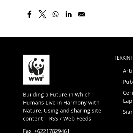
TERKINI
Art
Pub
Ceri
Building a Future in Which
Lap
Humans Live in Harmony with
Nature. Using and sharing site
Sia
content | RSS / Web Feeds
Fax: +62217829461