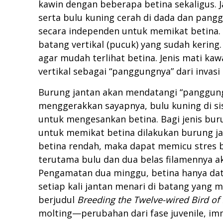
kawin dengan beberapa betina sekaligus. J
serta bulu kuning cerah di dada dan pangg
secara independen untuk memikat betina. 
batang vertikal (pucuk) yang sudah kerin
agar mudah terlihat betina. Jenis mati ka
vertikal sebagai “panggungnya” dari invasi
Burung jantan akan mendatangi “panggungn
menggerakkan sayapnya, bulu kuning di s
untuk mengesankan betina. Bagi jenis bur
untuk memikat betina dilakukan burung ja
betina rendah, maka dapat memicu stres b
terutama bulu dan dua belas filamennya a
Pengamatan dua minggu, betina hanya datan
setiap kali jantan menari di batang yang
berjudul
Breeding the Twelve-wired Bird of
molting—perubahan dari fase juvenile, im