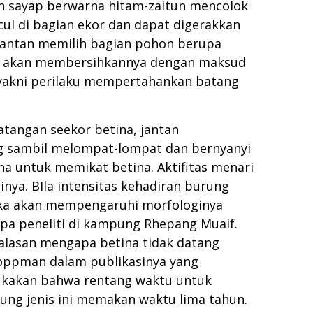
dan sayap berwarna hitam-zaitun mencolok
cul di bagian ekor dan dapat digerakkan
 jantan memilih bagian pohon berupa
ntan akan membersihkannya dengan maksud
al yakni perilaku mempertahankan batang
atangan seekor betina, jantan
ng sambil melompat-lompat dan bernyanyi
a untuk memikat betina. Aktifitas menari
nya. BIla intensitas kehadiran burung
maka akan mempengaruhi morfologinya
apa peneliti di kampung Rhepang Muaif.
 alasan mengapa betina tidak datang
 Hoppman dalam publikasinya yang
kakan bahwa rentang waktu untuk
ung jenis ini memakan waktu lima tahun.