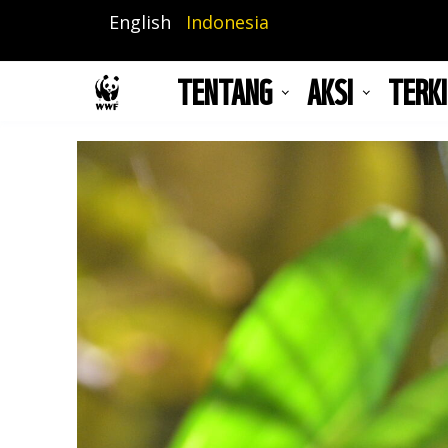
Lompat
English
Indonesia
ke
isi
TENTANG
AKSI
TERKI
utama