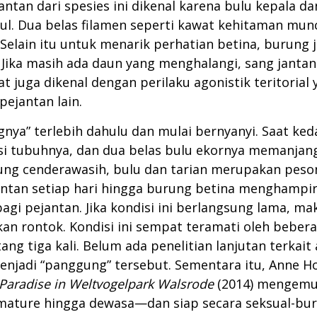
antan dari spesies ini dikenal karena bulu kepala 
ul. Dua belas filamen seperti kawat kehitaman mun
Selain itu untuk menarik perhatian betina, burung
g. Jika masih ada daun yang menghalangi, sang ja
wat juga dikenal dengan perilaku agonistik teritori
 pejantan lain.
ya” terlebih dahulu dan mulai bernyanyi. Saat ked
isi tubuhnya, dan dua belas bulu ekornya memanja
ung cenderawasih, bulu dan tarian merupakan peson
ntan setiap hari hingga burung betina menghampiri
agi pejantan. Jika kondisi ini berlangsung lama, 
kan rontok. Kondisi ini sempat teramati oleh beber
g tiga kali. Belum ada penelitian lanjutan terkait
 menjadi “panggung” tersebut. Sementara itu, Anne
 Paradise in Weltvogelpark Walsrode
(2014) mengemu
mature hingga dewasa—dan siap secara seksual-bur