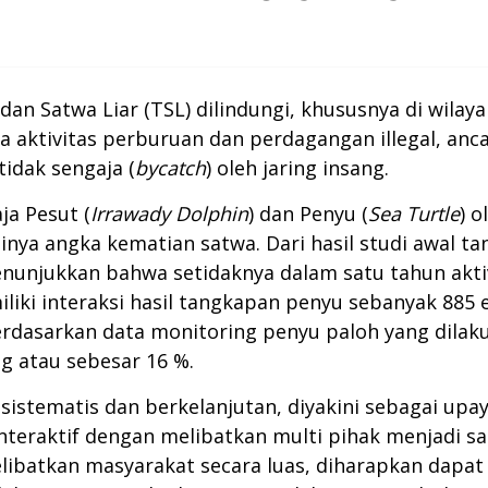
n Satwa Liar (TSL) dilindungi, khususnya di wilay
inya aktivitas perburuan dan perdagangan illegal, 
tidak sengaja (
bycatch
) oleh jaring insang.
ja Pesut (
Irrawady Dolphin
) dan Penyu (
Sea Turtle
) 
ya angka kematian satwa. Dari hasil studi awal t
nunjukkan bahwa setidaknya dalam satu tahun aktiv
iki interaksi hasil tangkapan penyu sebanyak 885 
berdasarkan data monitoring penyu paloh yang dilak
g atau sebesar 16 %.
sistematis dan berkelanjutan, diyakini sebagai up
-interaktif dengan melibatkan multi pihak menjadi s
elibatkan masyarakat secara luas, diharapkan da