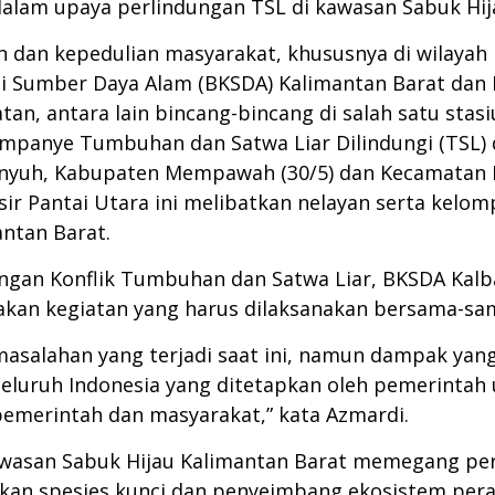
 dalam upaya perlindungan TSL di kawasan Sabuk Hij
 dan kepedulian masyarakat, khususnya di wilayah
i Sumber Daya Alam (BKSDA) Kalimantan Barat dan 
n, antara lain bincang-bincang di salah satu stasiun
Kampanye Tumbuhan dan Satwa Liar Dilindungi (TSL)
Pinyuh, Kabupaten Mempawah (30/5) dan Kecamatan P
ir Pantai Utara ini melibatkan nelayan serta kelom
antan Barat.
angan Konflik Tumbuhan dan Satwa Liar, BKSDA Ka
kan kegiatan yang harus dilaksanakan bersama-sa
masalahan yang terjadi saat ini, namun dampak yan
 seluruh Indonesia yang ditetapkan oleh pemerintah 
emerintah dan masyarakat,” kata Azmardi.
kawasan Sabuk Hijau Kalimantan Barat memegang p
akan spesies kunci dan penyeimbang ekosistem perai