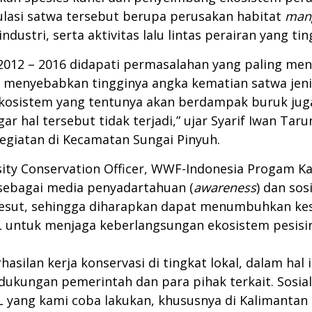
asi satwa tersebut berupa perusakan habitat
man
ustri, serta aktivitas lalu lintas perairan yang tin
2012 – 2016 didapati permasalahan yang paling me
ga menyebabkan tingginya angka kematian satwa jeni
osistem yang tentunya akan berdampak buruk juga
ar hal tersebut tidak terjadi,” ujar Syarif Iwan Ta
kegiatan di Kecamatan Sungai Pinyuh.
ity Conservation Officer, WWF-Indonesia Progam Ka
sebagai media penyadartahuan (
awareness
) dan so
pesut, sehingga diharapkan dapat menumbuhkan kes
 untuk menjaga keberlangsungan ekosistem pesisir
ilan kerja konservasi di tingkat lokal, dalam hal i
 dukungan pemerintah dan para pihak terkait. Sosia
yang kami coba lakukan, khususnya di Kalimantan 