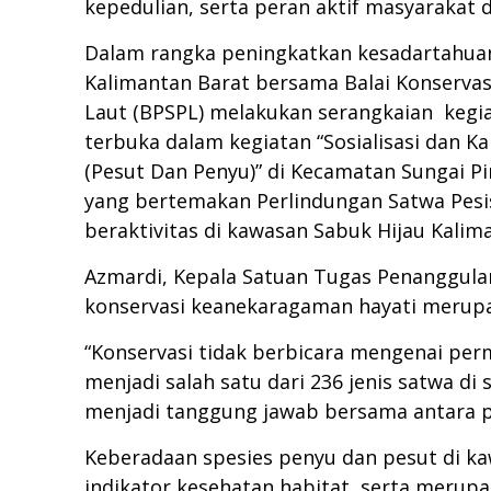
kepedulian, serta peran aktif masyarakat
Dalam rangka peningkatkan kesadartahuan
Kalimantan Barat bersama Balai Konservas
Laut (BPSPL) melakukan serangkaian kegiata
terbuka dalam kegiatan “Sosialisasi dan 
(Pesut Dan Penyu)” di Kecamatan Sungai 
yang bertemakan Perlindungan Satwa Pesis
beraktivitas di kawasan Sabuk Hijau Kalim
Azmardi, Kepala Satuan Tugas Penanggul
konservasi keanekaragaman hayati merupa
“Konservasi tidak berbicara mengenai per
menjadi salah satu dari 236 jenis satwa di
menjadi tanggung jawab bersama antara p
Keberadaan spesies penyu dan pesut di 
indikator kesehatan habitat, serta merup