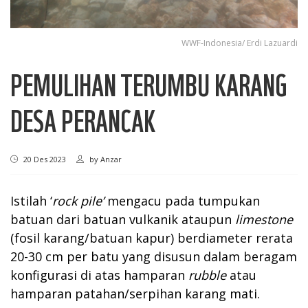
WWF-Indonesia/ Erdi Lazuardi
PEMULIHAN TERUMBU KARANG
DESA PERANCAK
20 Des 2023
by
Anzar
Istilah ‘
rock pile’
mengacu pada tumpukan
batuan dari batuan vulkanik ataupun
limestone
(fosil karang/batuan kapur) berdiameter rerata
20-30 cm per batu yang disusun dalam beragam
konfigurasi di atas hamparan
rubble
atau
hamparan patahan/serpihan karang mati.