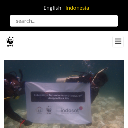
Lompat
English
Indonesia
ke
isi
utama