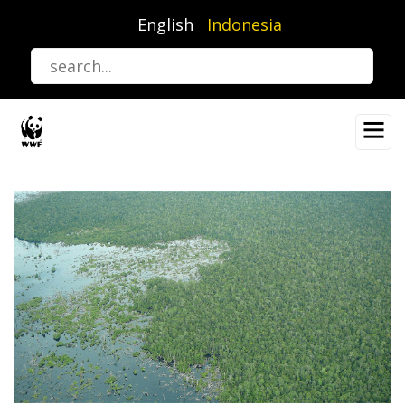
Lompat
English
Indonesia
ke
isi
utama