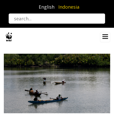
Lompat
English
Indonesia
ke
isi
utama