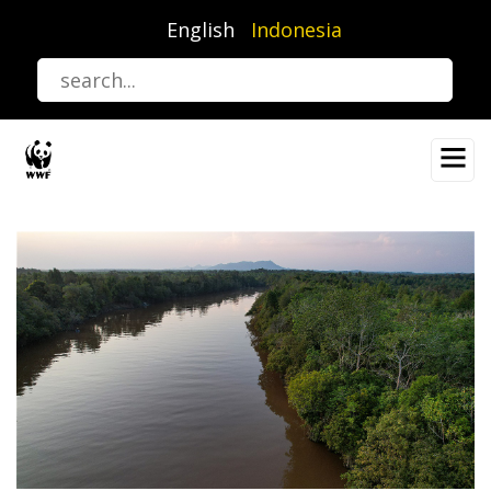
Lompat
English
Indonesia
ke
isi
utama