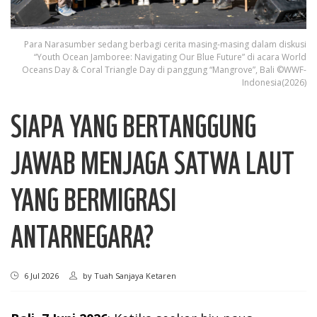
Para Narasumber sedang berbagi cerita masing-masing dalam diskusi
“Youth Ocean Jamboree: Navigating Our Blue Future” di acara World
Oceans Day & Coral Triangle Day di panggung “Mangrove”, Bali ©WWF-
Indonesia(2026)
SIAPA YANG BERTANGGUNG
JAWAB MENJAGA SATWA LAUT
YANG BERMIGRASI
ANTARNEGARA?
6 Jul 2026
by
Tuah Sanjaya Ketaren