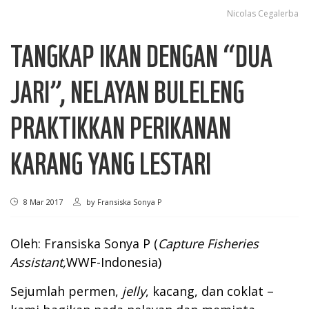
Nicolas Cegalerba
TANGKAP IKAN DENGAN “DUA
JARI”, NELAYAN BULELENG
PRAKTIKKAN PERIKANAN
KARANG YANG LESTARI
8 Mar 2017
by
Fransiska Sonya P
Oleh: Fransiska Sonya P (
Capture Fisheries
Assistant,
WWF-Indonesia)
Sejumlah permen,
jelly
, kacang, dan coklat –