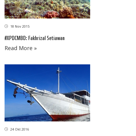
18 Nov 2015
#XPDCMBD: Fakhrizal Setiawan
Read More »
24 Okt 2016