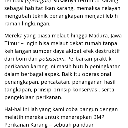
tembak (
speargun
). Rusaknya terumbu karang
sebagai habitat ikan karang, memaksa nelayan
mengubah teknik penangkapan menjadi lebih
ramah lingkungan.
Mereka yang biasa melaut hingga Madura, Jawa
Timur – ingin bisa melaut dekat rumah tanpa
kehilangan sumber daya akibat efek destruktif
dari bom dan
potassium.
Perbaikan praktik
perikanan karang ini masih butuh peningkatan
dalam berbagai aspek. Baik itu operasional
penangkapan, pencatatan, penanganan hasil
tangkapan, prinsip-prinsip konservasi, serta
pengelolaan perikanan.
Hal-hal ini lah yang kami coba bangun dengan
melatih mereka untuk menerapkan BMP
Perikanan Karang – sebuah panduan