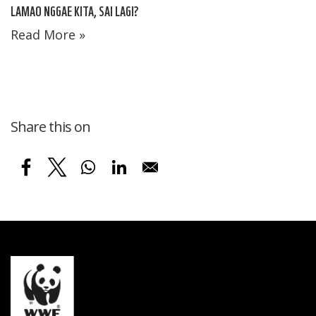
LAMAO NGGAE KITA, SAI LAGI?
Read More »
Share this on