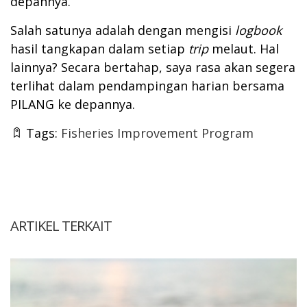
depannya.
Salah satunya adalah dengan mengisi
logbook
hasil tangkapan dalam setiap
trip
melaut. Hal
lainnya? Secara bertahap, saya rasa akan segera
terlihat dalam pendampingan harian bersama
PILANG ke depannya.
Tags:
Fisheries Improvement Program
ARTIKEL TERKAIT