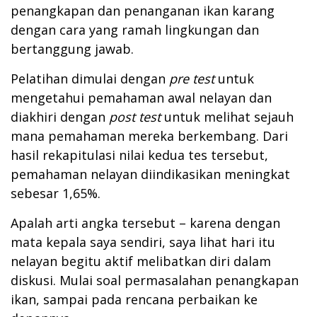
penangkapan dan penanganan ikan karang
dengan cara yang ramah lingkungan dan
bertanggung jawab.
Pelatihan dimulai dengan
pre test
untuk
mengetahui pemahaman awal nelayan dan
diakhiri dengan
post test
untuk melihat sejauh
mana pemahaman mereka berkembang. Dari
hasil rekapitulasi nilai kedua tes tersebut,
pemahaman nelayan diindikasikan meningkat
sebesar 1,65%.
Apalah arti angka tersebut – karena dengan
mata kepala saya sendiri, saya lihat hari itu
nelayan begitu aktif melibatkan diri dalam
diskusi. Mulai soal permasalahan penangkapan
ikan, sampai pada rencana perbaikan ke