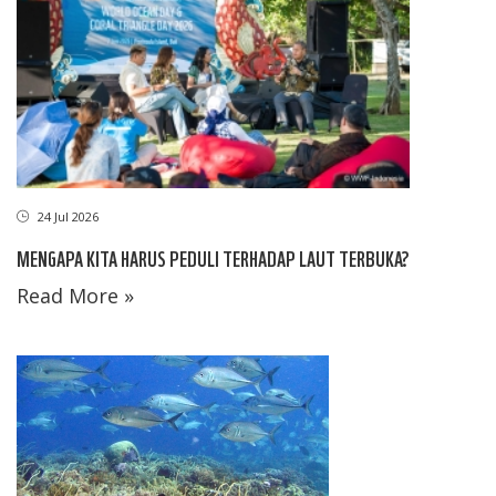
24 Jul 2026
MENGAPA KITA HARUS PEDULI TERHADAP LAUT TERBUKA?
Read More »