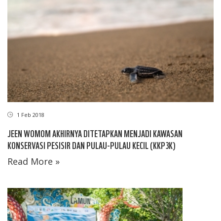
1 Feb 2018
JEEN WOMOM AKHIRNYA DITETAPKAN MENJADI KAWASAN
KONSERVASI PESISIR DAN PULAU-PULAU KECIL (KKP3K)
Read More »