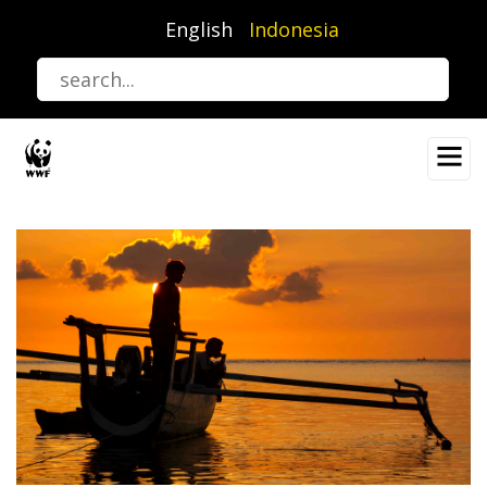
Lompat
English
Indonesia
ke
isi
utama