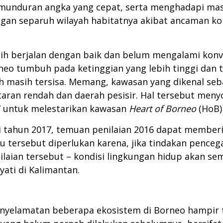
emunduran angka yang cepat, serta menghadapi ma
ngan separuh wilayah habitatnya akibat ancaman kon
h berjalan dengan baik dan belum mengalami konve
eo tumbuh pada ketinggian yang lebih tinggi dan t
 masih tersisa. Memang, kawasan yang dikenal seba
taran rendah dan daerah pesisir. Hal tersebut menyo
07 untuk melestarikan kawasan
Heart of Borneo
(HoB) 
di tahun 2017, temuan penilaian 2016 dapat member
 tersebut diperlukan karena, jika tindakan pencega
laian tersebut – kondisi lingkungan hidup akan se
ati di Kalimantan.
nyelamatan beberapa ekosistem di Borneo hampir 