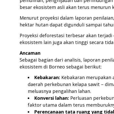
pemulihan, penghijauan dan perlindungan 
besar ekosistem asli akan terus menurun ke
Menurut proyeksi dalam laporan penilaian,
hektar hutan dapat digunduli sampai tahu
Proyeksi deforestasi terbesar akan terjad
ekosistem lain juga akan tinggi secara ti
Ancaman
Sebagai bagian dari analisis, laporan pen
ekosistem di Borneo sebagai berikut:
Kebakaran:
Kebakaran merupakan an
daerah perkebunan kelapa sawit – dima
meluasnya pengalihan lahan.
Konversi lahan:
Perluasan perkebun
faktor utama dalam terus memburukny
Perencanaan tata ruang yang tid