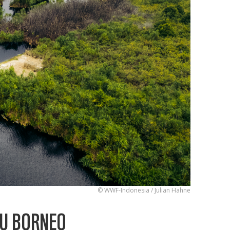
© WWF-Indonesia / Julian Hahne
AU BORNEO