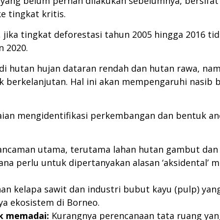
yang belum pernah dilakukan sebelumnya, bersifat 
 tingkat kritis.
 jika tingkat deforestasi tahun 2005 hingga 2016 t
n 2020.
i di hutan hujan dataran rendah dan hutan rawa, n
dak berkelanjutan. Hal ini akan mempengaruhi nasib
ilaian mengidentifikasi perkembangan dan bentuk an
caman utama, terutama lahan hutan gambut dan hu
na perlu untuk dipertanyakan alasan ‘aksidental’ 
an kelapa sawit dan industri bubut kayu (pulp) y
a ekosistem di Borneo.
ak memadai:
Kurangnya perencanaan tata ruang yang