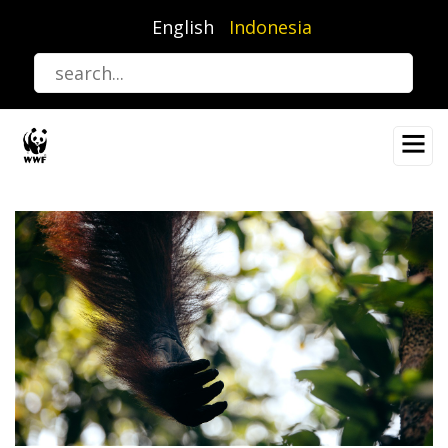
Lompat
English
Indonesia
ke
isi
utama