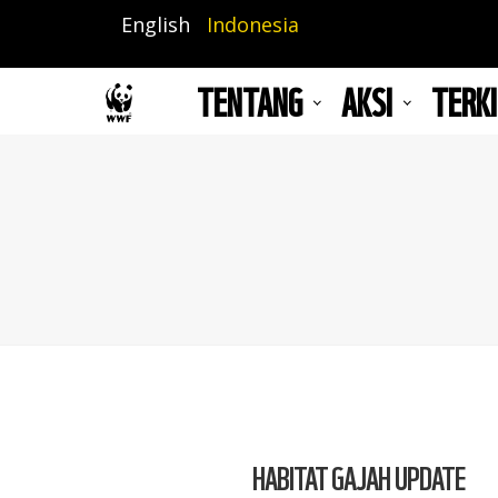
Lompat
English
Indonesia
ke
isi
TENTANG
AKSI
TERKI
utama
HABITAT GAJAH UPDATE