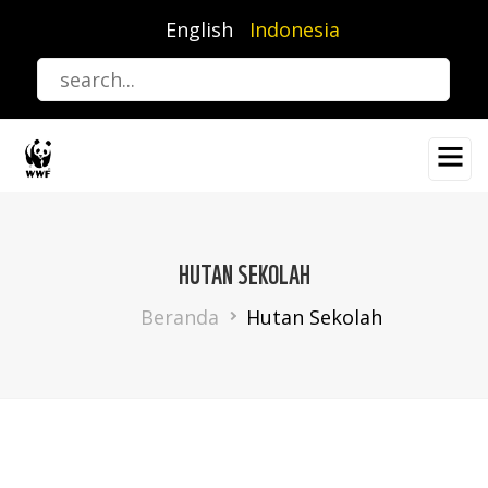
Lompat
English
Indonesia
ke
isi
utama
HUTAN SEKOLAH
Breadcrumb
Beranda
Hutan Sekolah