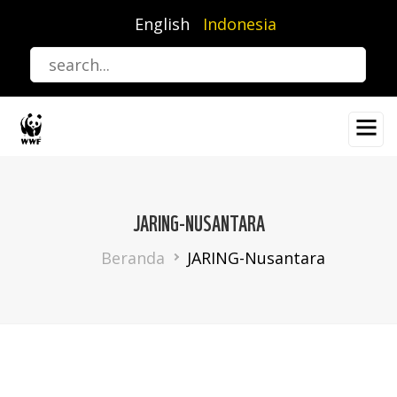
Lompat
English
Indonesia
ke
isi
utama
JARING-NUSANTARA
Breadcrumb
Beranda
JARING-Nusantara