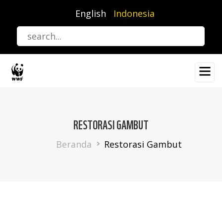
Lompat
English
Indonesia
ke
isi
utama
RESTORASI GAMBUT
Breadcrumb
Beranda
Restorasi Gambut