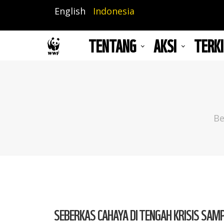
Lompat
English
Indonesia
ke
isi
TENTANG
AKSI
TERKI
utama
Bre
Be
SEBERKAS CAHAYA DI TENGAH KRISIS SAM