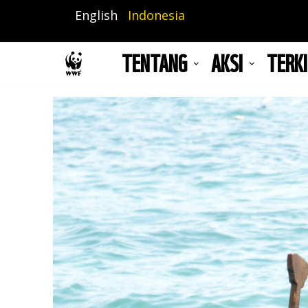
Lompat
English
Indonesia
ke
isi
TENTANG
AKSI
TERKI
utama