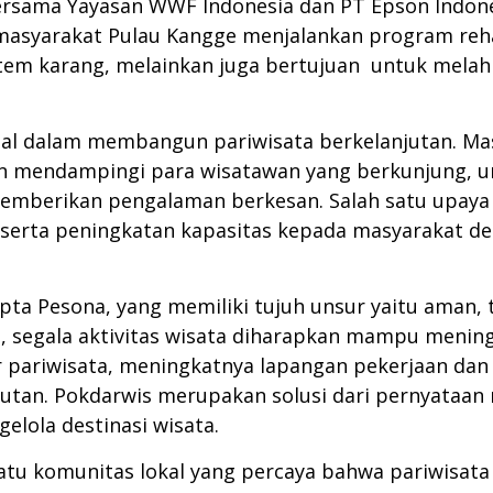
ersama Yayasan WWF Indonesia dan PT Epson Indones
masyarakat Pulau Kangge menjalankan program rehab
em karang, melainkan juga bertujuan untuk melahi
ital dalam membangun pariwisata berkelanjutan. M
n mendampingi para wisatawan yang berkunjung, 
emberikan pengalaman berkesan. Salah satu upaya 
 serta peningkatan kapasitas kepada masyarakat de
 Pesona, yang memiliki tujuh unsur yaitu aman, ter
 segala aktivitas wisata diharapkan mampu menin
or pariwisata, meningkatnya lapangan pekerjaan d
jutan. Pokdarwis merupakan solusi dari pernyataa
lola destinasi wisata.
atu komunitas lokal yang percaya bahwa pariwisat