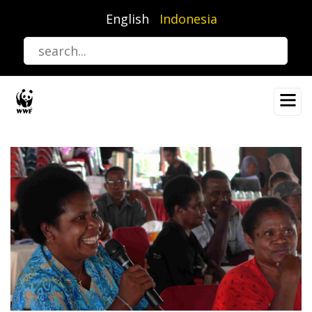
Lompat
English
Indonesia
ke
isi
utama