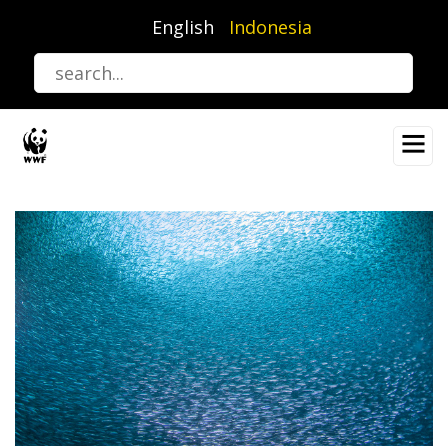
Lompat
English
Indonesia
ke
isi
utama