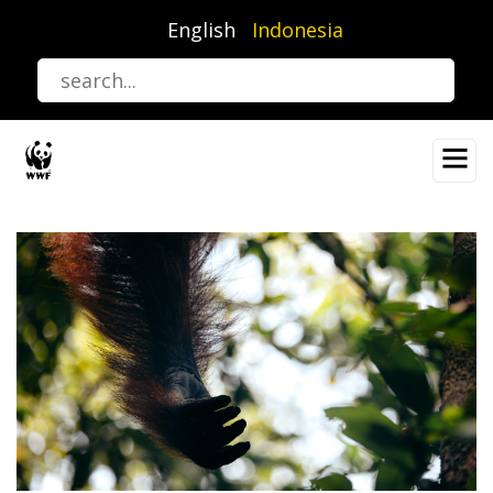
Lompat
English
Indonesia
ke
isi
utama