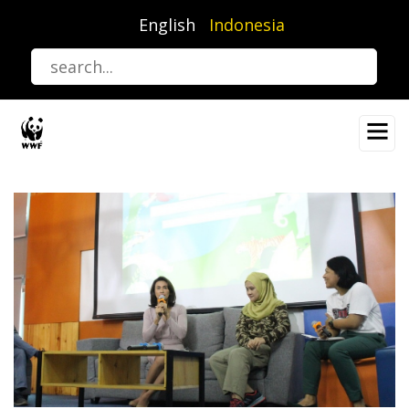
Lompat
English
Indonesia
ke
isi
utama