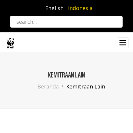
Lompat
English
Indonesia
ke
isi
utama
KEMITRAAN LAIN
Breadcrumb
Beranda
Kemitraan Lain