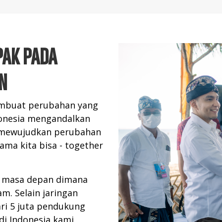
PAK PADA
N
embuat perubahan yang
donesia mengandalkan
 mewujudkan perubahan
sama kita bisa - together
n masa depan dimana
m. Selain jaringan
ari 5 juta pendukung
 di Indonesia kami