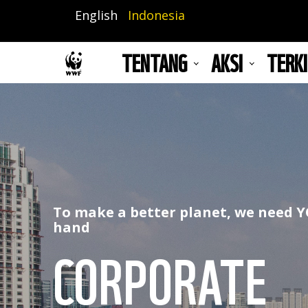
Lompat
English
Indonesia
ke
isi
TENTANG
AKSI
TERKI
utama
To make a better planet, we need 
hand
CORPORATE