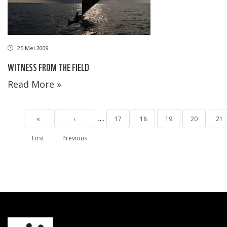
25 Mei 2009
WITNESS FROM THE FIELD
Read More »
Pagination
…
First
«
Halaman
‹
Page
17
Page
18
Page
19
Page
20
Pag
21
First
page
Previous
sebelumnya