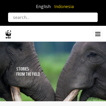
Lompat
English
Indonesia
ke
isi
utama
STORIES
FROM THE FIELD