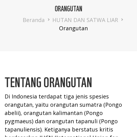
DUKUNG KAMI »
ORANGUTAN
Breadcrumb
Beranda
HUTAN DAN SATWA LIAR
Orangutan
TENTANG ORANGUTAN
Di Indonesia terdapat tiga jenis spesies
orangutan, yaitu orangutan sumatra (Pongo
abelii), orangutan kalimantan (Pongo
pygmaeus) dan orangutan tapanuli (Pongo
tapanuliensis). Ketiganya berstatus kritis