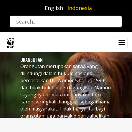
Lompat
English
Indonesia
ke
isi
utama
ORANGUTAN
Orangutan merupakan satwa yang
dilindungi dalam hukum nasional,
berdasarkan UU Nomor 5 tahun 1990
dan tidak boleh diperdagangkan. Namun
sayangnya primata ini banyak diburu
karen seringkali dianggap sebagai hama
oleh masyarakat. Tidak hanya itu, bayi
orangutan juga banyak diperjualbelikan
secara ilegal.