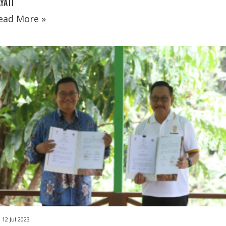
YATI
ead More »
12 Jul 2023