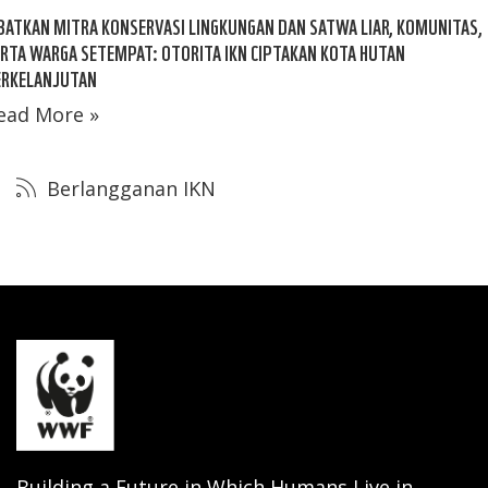
BATKAN MITRA KONSERVASI LINGKUNGAN DAN SATWA LIAR, KOMUNITAS,
RTA WARGA SETEMPAT: OTORITA IKN CIPTAKAN KOTA HUTAN
ERKELANJUTAN
ead More »
Berlangganan IKN
Building a Future in Which Humans Live in