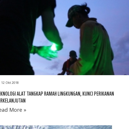
12 Okt 2018
KNOLOGI ALAT TANGKAP RAMAH LINGKUNGAN, KUNCI PERIKANAN
ERKELANJUTAN
ead More »