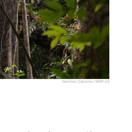
Neil Ever Osborne / WWF-US