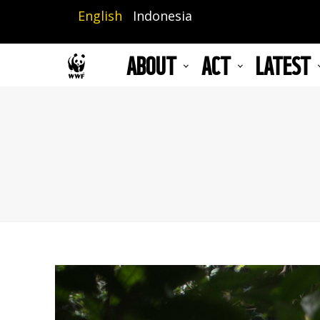
Skip
English
Indonesia
to
main
ABOUT
ACT
LATEST
content