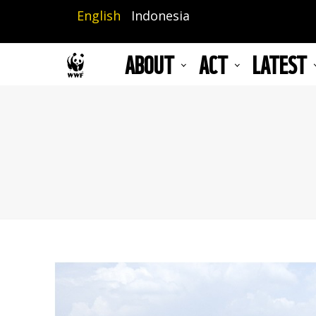
Skip
English
Indonesia
to
main
ABOUT
ACT
LATEST
content