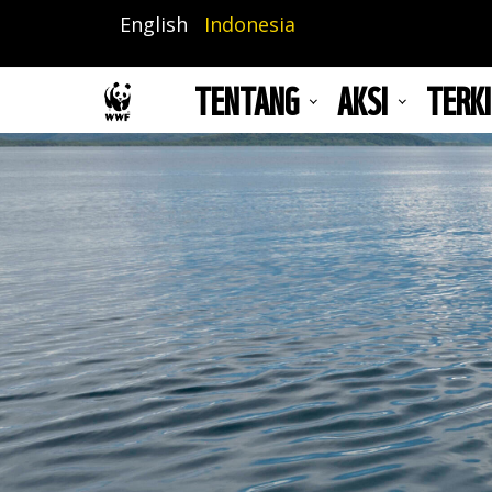
Lompat
English
Indonesia
ke
isi
TENTANG
AKSI
TERKI
utama