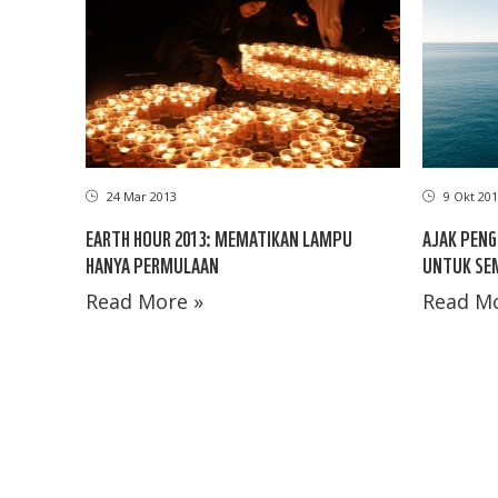
24 Mar 2013
9 Okt 201
EARTH HOUR 2013: MEMATIKAN LAMPU
AJAK PENG
HANYA PERMULAAN
UNTUK SEM
Read More »
Read Mo