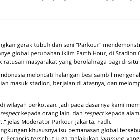
ngkan gerak tubuh dan seni “Parkour” mendemonstr
ye global perubahan iklim Earth Hour, di Stadion 
ik ratusan masyarakat yang berolahraga pagi di situ.
 Indonesia meloncati halangan besi sambil mengena
an masuk stadion, berjalan di atasnya, dan melompa
i di wilayah perkotaan. Jadi pada dasarnya kami me
respect
kepada orang lain, dan
respect
kepada alam.
t,” jelas Moderator Parkour Jakarta, Fadli.
lingkungan khususnya isu pemanasan global terseb
ari Perancis tersebut juga melakukan
jamming
yang 