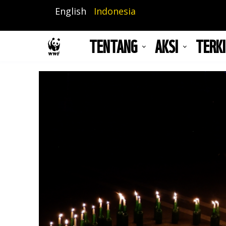
Lompat
English
Indonesia
ke
isi
TENTANG
AKSI
TERKI
utama