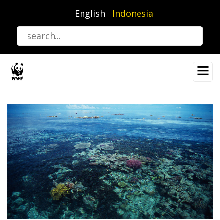
Lompat
English
Indonesia
ke
isi
utama