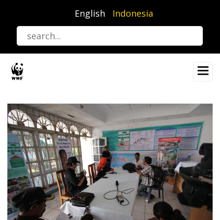
Lompat
English
Indonesia
ke
isi
utama