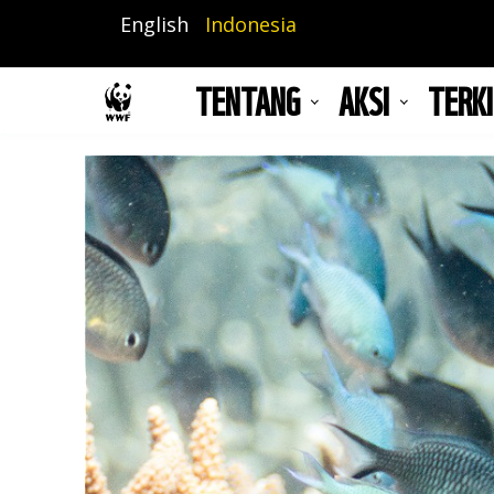
Lompat
English
Indonesia
ke
isi
TENTANG
AKSI
TERKI
utama