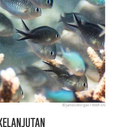
© James Morgan / WWF-US
RKELANJUTAN