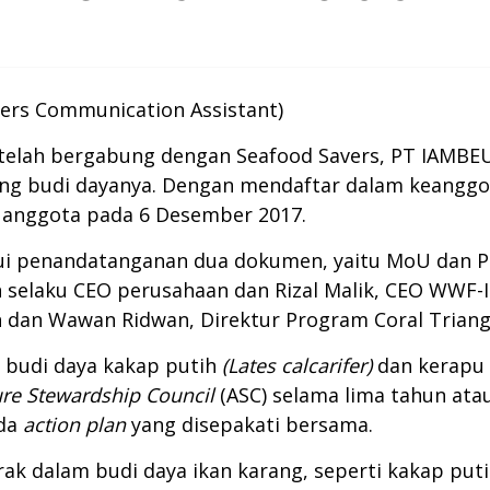
vers Communication Assistant)
g telah bergabung dengan Seafood Savers, PT IAM
ng budi dayanya. Dengan mendaftar dalam keanggot
 anggota pada 6 Desember 2017.
i penandatanganan dua dokumen, yaitu MoU dan Per
 selaku CEO perusahaan dan Rizal Malik, CEO WWF-I
 dan Wawan Ridwan, Direktur Program Coral Triang
 budi daya kakap putih
(Lates calcarifer)
dan kerapu
re Stewardship Council
(ASC) selama lima tahun ata
ada
action plan
yang disepakati bersama.
erak dalam budi daya ikan karang, seperti kakap put