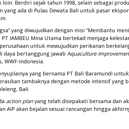
loin. Berdiri sejak tahun 1998, selain sebagai pro
n yang ada di Pulau Dewata Bali untuk pasar ekspor
am.
ngsa” yang diwujudkan dengan misi “Membantu meni
, PT IAMBEU Mina Utama bertekad menjaga kelestaria
 perusahaan untuk mewujudkan perikanan berkelan
di daya bertanggung jawab
Aquaculture Improvemen
s, WWF-Indonesia.
enyuplainya yang bernama PT Bali Baramundi untu
asikan tambaknya dengan metode intensif yang ber
eleng, Bali.
ada
action plan
yang telah disepakati bersama dan ak
n AIP akan bejalan sesuai rancangan hingga akhir