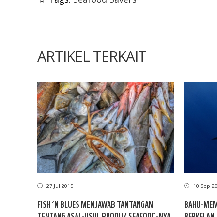
ARTIKEL TERKAIT
27 Jul 2015
10 Sep 2
FISH ‘N BLUES MENJAWAB TANTANGAN
BAHU-MEM
TENTANG ASAL-USUL PRODUK SEAFOOD-NYA
BERKELANJ