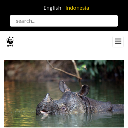
Lompat
English
Indonesia
ke
isi
utama