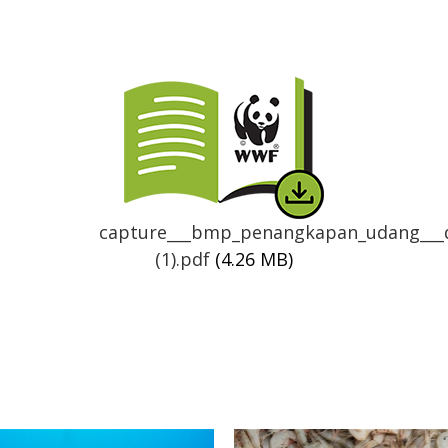
Thumbnail
capture___bmp_penangkapan_udang___
(1).pdf
(4.26 MB)