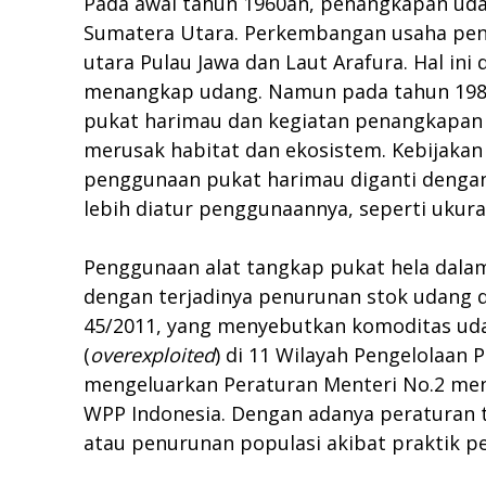
Pada awal tahun 1960an, penangkapan udan
Sumatera Utara. Perkembangan usaha pena
utara Pulau Jawa dan Laut Arafura. Hal ini 
menangkap udang. Namun pada tahun 1980
pukat harimau dan kegiatan penangkapan y
merusak habitat dan ekosistem. Kebijakan
penggunaan pukat harimau diganti dengan
lebih diatur penggunaannya, seperti ukura
Penggunaan alat tangkap pukat hela dalam
dengan terjadinya penurunan stok udang d
45/2011, yang menyebutkan komoditas udan
(
o
ver
e
xploited
) di 11 Wilayah Pengelolaan
mengeluarkan Peraturan Menteri No.2 men
WPP Indonesia. Dengan adanya peraturan 
atau penurunan populasi akibat praktik p