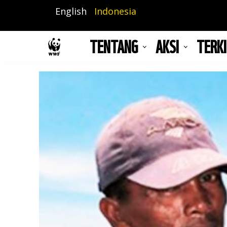
Lompat
English
Indonesia
ke
isi
TENTANG
AKSI
TERKI
utama