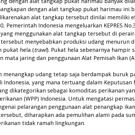
g dengan alat tangkap pukat harimau banyak dilak
ngkapan dengan alat tangkap pukat harimau ini be
dikarenakan alat tangkap tersebut dinilai memiliki e
, Pemerintah Indonesia mengeluarkan KEPRES No.3
ang menggunakan alat tangkap tersebut di perairan
 tersebut menyebabkan produksi udang menurun dra
 pukat hela (
trawl
). Pukat hela sebenarnya hampir 
n mata jaring dan penggunaan Alat Pemisah Ikan (AP
 menangkap udang tetap saja berdampak buruk pada
i Indonesia, yang mana tertuang dalam Keputusan 
g dikategorikan sebagai komoditas perikanan yang
 Perikanan (WPP) Indonesia. Untuk mengatasi permas
genai pelarangan penggunaan alat penangkap ikan p
tersebut, diharapkan ada pemulihan alami pada s
erikanan tidak ramah lingkungan.