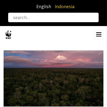
Lompat
English
Indonesia
ke
isi
utama