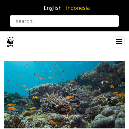
Lompat
English
Indonesia
ke
isi
utama