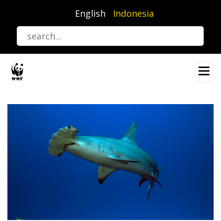
Lompat
English
Indonesia
ke
isi
utama