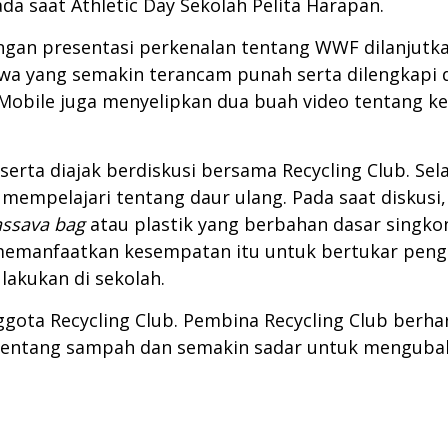
ada saat Athletic Day Sekolah Pelita Harapan.
gan presentasi perkenalan tentang WWF dilanjutka
a yang semakin terancam punah serta dilengkapi d
a Mobile juga menyelipkan dua buah video tentang k
rta diajak berdiskusi bersama Recycling Club. Selai
k mempelajari tentang daur ulang. Pada saat diskusi
ssava bag
atau plastik yang berbahan dasar sing
a memanfaatkan kesempatan itu untuk bertukar pe
lakukan di sekolah.
ota Recycling Club. Pembina Recycling Club berhar
 tentang sampah dan semakin sadar untuk menguba