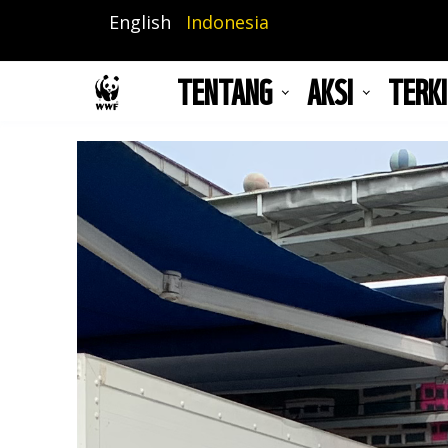
Lompat
English
Indonesia
ke
isi
TENTANG
AKSI
TERKI
utama