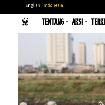
Lompat
English
Indonesia
ke
isi
TENTANG
AKSI
TERKI
utama