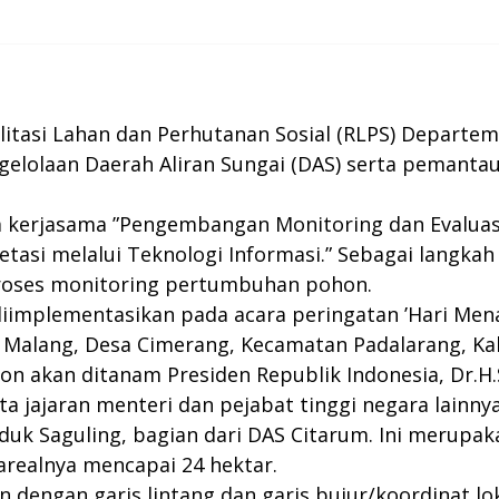
ilitasi Lahan dan Perhutanan Sosial (RLPS) Depart
olaan Daerah Aliran Sungai (DAS) serta pemanta
 kerjasama ”Pengembangan Monitoring dan Evaluasi 
i melalui Teknologi Informasi.” Sebagai langkah 
proses monitoring pertumbuhan pohon.
diimplementasikan pada acara peringatan ’Hari Me
ir Malang, Desa Cimerang, Kecamatan Padalarang, K
ohon akan ditanam Presiden Republik Indonesia, Dr.
a jajaran menteri dan pejabat tinggi negara lain
duk Saguling, bagian dari DAS Citarum. Ini merup
arealnya mencapai 24 hektar.
 dengan garis lintang dan garis bujur/koordinat lok