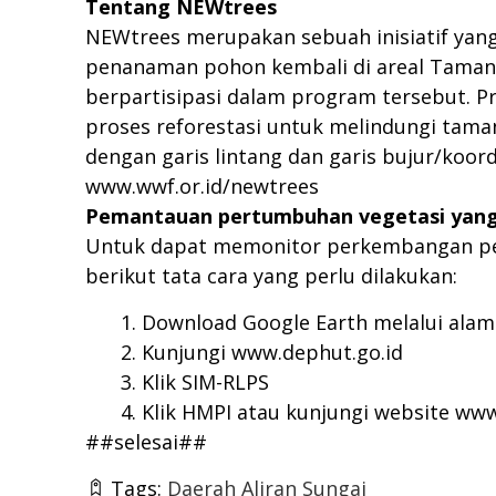
Tentang NEWtrees
NEWtrees merupakan sebuah inisiatif yan
penanaman pohon kembali di areal Taman 
berpartisipasi dalam program tersebut.
proses reforestasi untuk melindungi tam
dengan garis lintang dan garis bujur/koord
www.wwf.or.id/newtrees
Pemantauan pertumbuhan vegetasi yang
Untuk dapat memonitor perkembangan pert
berikut tata cara yang perlu dilakukan:
Download Google Earth melalui alam
Kunjungi
www.dephut.go.id
Klik SIM-RLPS
Klik HMPI atau kunjungi website
www
##selesai##
Tags:
Daerah Aliran Sungai