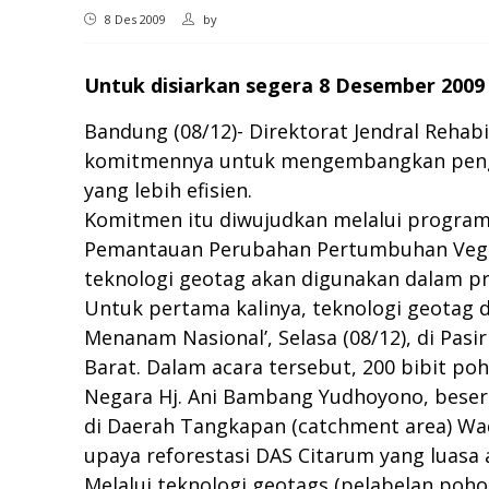
8 Des 2009
by
Untuk disiarkan segera 8 Desember 2009
Bandung (08/12)- Direktorat Jendral Rehab
komitmennya untuk mengembangkan pengel
yang lebih efisien.
Komitmen itu diwujudkan melalui program
Pemantauan Perubahan Pertumbuhan Vegetas
teknologi geotag akan digunakan dalam 
Untuk pertama kalinya, teknologi geotag 
Menanam Nasional’, Selasa (08/12), di Pas
Barat. Dalam acara tersebut, 200 bibit p
Negara Hj. Ani Bambang Yudhoyono, besert
di Daerah Tangkapan (catchment area) Wa
upaya reforestasi DAS Citarum yang luasa 
Melalui teknologi geotags (pelabelan pohon