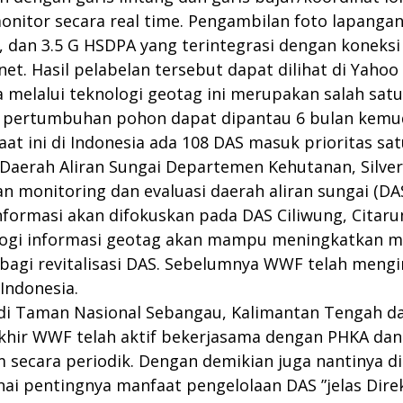
onitor secara real time. Pengambilan foto lapang
ra, dan 3.5 G HSDPA yang terintegrasi dengan koneks
net. Hasil pelabelan tersebut dapat dilihat di Yaho
a melalui teknologi geotag ini merupakan salah sa
i pertumbuhan pohon dapat dipantau 6 bulan kemud
at ini di Indonesia ada 108 DAS masuk prioritas sa
 Daerah Aliran Sungai Departemen Kehutanan, Silver
n monitoring dan evaluasi daerah aliran sungai (D
nformasi akan difokuskan pada DAS Ciliwung, Cita
ogi informasi geotag akan mampu meningkatkan mo
bagi revitalisasi DAS. Sebelumnya WWF telah meng
-Indonesia.
di Taman Nasional Sebangau, Kalimantan Tengah da
akhir WWF telah aktif bekerjasama dengan PHKA d
secara periodik. Dengan demikian juga nantinya
nai pentingnya manfaat pengelolaan DAS ”jelas Di