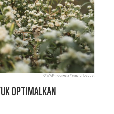
© WWF-Indonesia / Yunaidi Joepoet
TUK OPTIMALKAN