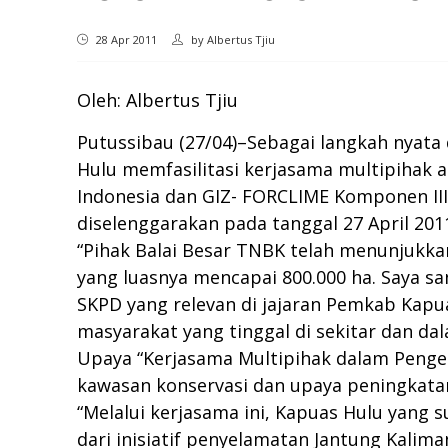
28 Apr 2011
by
Albertus Tjiu
Oleh: Albertus Tjiu
Putussibau (27/04)–Sebagai langkah nyata
Hulu memfasilitasi kerjasama multipihak 
Indonesia dan GIZ- FORCLIME Komponen III
diselenggarakan pada tanggal 27 April 20
“Pihak Balai Besar TNBK telah menunjuk
yang luasnya mencapai 800.000 ha. Saya sa
SKPD yang relevan di jajaran Pemkab K
masyarakat yang tinggal di sekitar dan d
Upaya “Kerjasama Multipihak dalam Pengel
kawasan konservasi dan upaya peningkatan
“Melalui kerjasama ini, Kapuas Hulu yang
dari inisiatif penyelamatan Jantung Kal