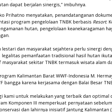
tan dapat berjalan sinergis,” imbuhnya.
 Joko Prihatno menyatakan, penandatanganan doku
ntasi program pengelolaan TNBK berbasis
Resort
. 
engamanan hutan, pengelolaan keanekaragaman hay
gan.
estari dan masyarakat sejahtera perlu sinergi deng
legalitas pemanfaatan tradisional hasil hutan iku
 masyarakat sekitar TNBK termasuk wisata alam dan
Program Kalimantan Barat WWF-Indonesia M. Hermay
F bangga karena kerjasama dengan Balai Besar TNBK
i kami untuk melakukan yang terbaik dan optimal d
gram Komponen III memperkuat pernyataan sebelum
servasi dan lahirnya inisiatif Jantung Kalimantan (