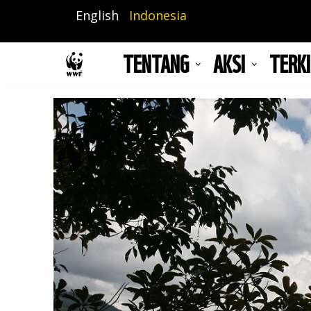
Lompat
English
Indonesia
ke
isi
TENTANG
AKSI
TERKI
utama