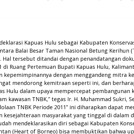
 deklarasi Kapuas Hulu sebagai Kabupaten Konserv
antara Balai Besar Taman Nasional Betung Kerihun 
. Hal tersebut ditandai dengan penandatangan dok
11 di Ruang Pertemuan Bupati Kapuas Hulu, Kalimant
kan kepemimpinannya dengan menggandeng mitra k
ngat mendorong kemitraan seperti ini, dan berharap
apuas Hulu dalam upaya mempercepat pembangunan
alam kawasan TNBK,” tegas Ir. H. Muhammad Sukri, 
olaan TNBK Periode 2011” ini diharapkan dapat men
 kesejahteraan masyarakat yang tinggal di dalam da
 sudah mendeklarasikan diri sebagai Kabupaten Kons
imantan (Heart of Borneo) bisa membuktikan bahwa 