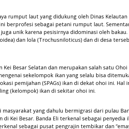
daya rumput laut yang didukung oleh Dinas Kelautan
ni berprofesi sebagai petani rumput laut. Sementa
g juga unik karena pesisirnya didominasi oleh bakau
dea) dan lola (Trochusniloticus) dan di desa terse
tan Kei Besar Selatan dan merupakan salah satu Oho
 mengenai sekelompok ikan yang selalu bisa ditemuka
asi pemijahan (SPAGs) ikan di dekat ohoi ini. Hal 
g (kelompok) ikan di sekitar ohoi ini.
masyarakat yang dahulu bermigrasi dari pulau Banda
 di Kei Besar. Banda Eli terkenal sebagai penyedia ik
a terkenal sebagai pusat pengrajin tembikar dan “em