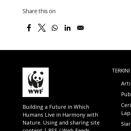
Share this on
TERKINI
Art
Pub
Ceri
Building a Future in Which
Lap
Humans Live in Harmony with
Nature. Using and sharing site
Sia
content | RSS / Web Feeds