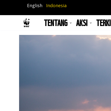
Lompat
English
Indonesia
ke
isi
TENTANG
AKSI
TERKI
utama