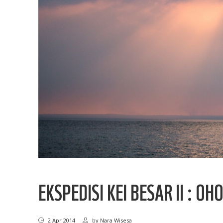
EKSPEDISI KEI BESAR II : O
2 Apr 2014
by
Nara Wisesa