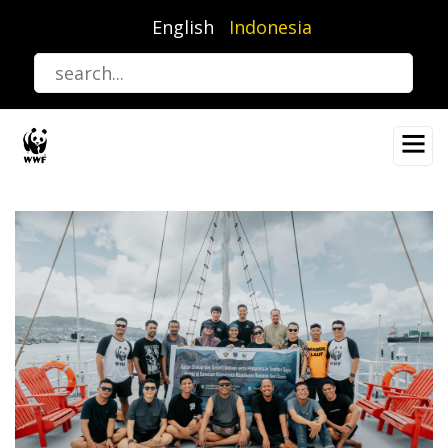
Lompat
English
Indonesia
ke
isi
utama