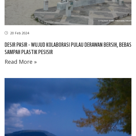
20 Feb 2024
DESIR PASIR - WUJUD KOLABORASI PULAU DERAWAN BERSIH, BEBAS
SAMPAH PLASTIK PESISIR
Read More »