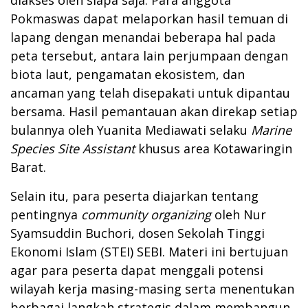
Pokmaswas dapat melaporkan hasil temuan di
lapang dengan menandai beberapa hal pada
peta tersebut, antara lain perjumpaan dengan
biota laut, pengamatan ekosistem, dan
ancaman yang telah disepakati untuk dipantau
bersama. Hasil pemantauan akan direkap setiap
bulannya oleh Yuanita Mediawati selaku
Marine
Species Site Assistant
khusus area Kotawaringin
Barat.
Selain itu, para peserta diajarkan tentang
pentingnya
community organizing
oleh Nur
Syamsuddin Buchori, dosen Sekolah Tinggi
Ekonomi Islam (STEI) SEBI. Materi ini bertujuan
agar para peserta dapat menggali potensi
wilayah kerja masing-masing serta menentukan
berbagai langkah strategis dalam membangun