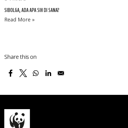
SIBOLGA, ADA APA SIH DI SANA?
Read More »
Share this on