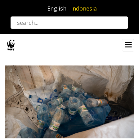
Lompat
English
Indonesia
ke
isi
utama