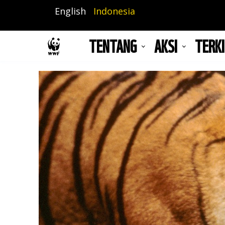
Lompat
English
Indonesia
ke
isi
TENTANG
AKSI
TERKI
utama